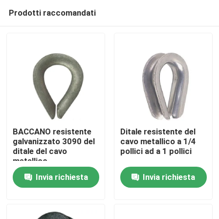
Prodotti raccomandati
BACCANO resistente
Ditale resistente del
galvanizzato 3090 del
cavo metallico a 1/4
ditale del cavo
pollici ad a 1 pollici
Casa
metallico
Invia richiesta
Invia richiesta
Prodotti
Video