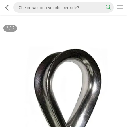
2
/
2