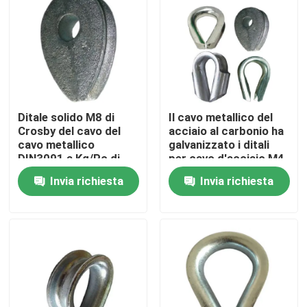
Circa noi
Giro della fabbrica
Ditale solido M8 di
Il cavo metallico del
Controllo di qualità
Crosby del cavo del
acciaio al carbonio ha
cavo metallico
galvanizzato i ditali
DIN3091 a Kg/Pc di
per cavo d'acciaio M4
Contattici
M40 0,122 - 12,74
- M28
Invia richiesta
Invia richiesta
Notizie
Casi
Hardware d'attrezzatura della corda