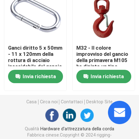
Dado forgiato dell'occhio
Gancio G80
Ganci diritto 5 x 50mm
M32 - Il colore
- 11 x 120mm della
improvviso del gancio
Vite Pin Anchor Shackle
rottura di acciaio
della primavera M105
inossidabile del gancio
ha dipinto un tipo
della rottura della
gancio di
ditale del cavo metallico
Invia richiesta
Invia richiesta
primavera
sollevamento dei 322
Stati Uniti della parte
girevole
Clip per fune metallica
Casa
Circa noi
Contattaci
Desktop Site
Arridatoio
Qualità
Hardware d'attrezzatura della corda
Maglia di connessione forgiata
Fabbrica cinese.Copyright © 2024 rigging-