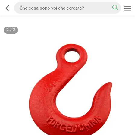
2
/
3