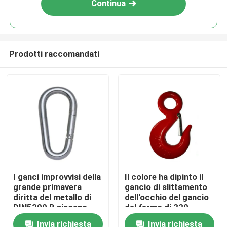
Continua
Prodotti raccomandati
Casa
I ganci improvvisi della
Il colore ha dipinto il
grande primavera
gancio di slittamento
Chi siamo
diritta del metallo di
dell'occhio del gancio
DIN5299 B zincano
del fermo di 320
M12 placcato X 140
cavallotti con il fermo
Invia richiesta
Invia richiesta
Contatti