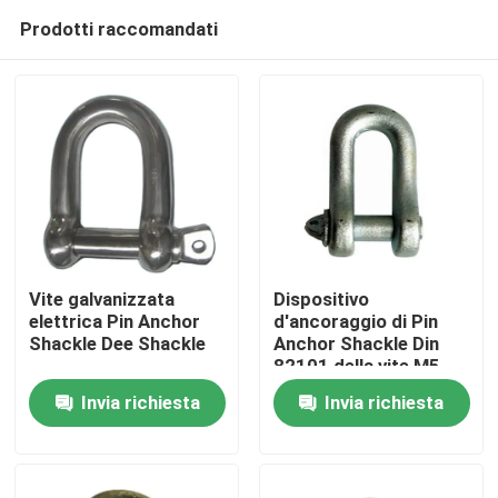
Prodotti raccomandati
Vite galvanizzata
Dispositivo
elettrica Pin Anchor
d'ancoraggio di Pin
Shackle Dee Shackle
Anchor Shackle Din
Casa
82101 della vite M5
Invia richiesta
Invia richiesta
Chi siamo
Contatti