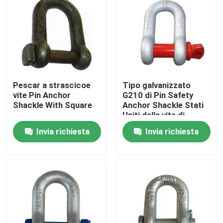
Prodotti
Video
Pescar a strascicoe
Tipo galvanizzato
Hardware d'attrezzatura della corda
vite Pin Anchor
G210 di Pin Safety
Shackle With Square
Anchor Shackle Stati
Uniti della vite di
Marine Rigging Hardware
Crosby
Invia richiesta
Invia richiesta
FERRAMENTA PER SARTIAME IN ACCIAIO INOSSIDABIL
Perno ad occhio forgiato
Montaggi di Electric Power